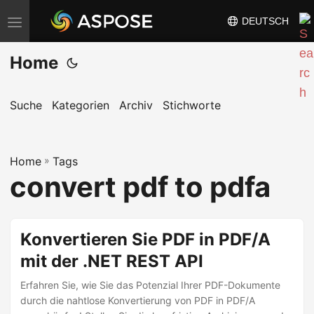
DEUTSCH
N
a
Home
v
i
g
Suche
Kategorien
Archiv
Stichworte
a
t
Home
i
»
Tags
convert pdf to pdfa
o
n
u
Konvertieren Sie PDF in PDF/A
m
mit der .NET REST API
s
c
Erfahren Sie, wie Sie das Potenzial Ihrer PDF-Dokumente
h
durch die nahtlose Konvertierung von PDF in PDF/A