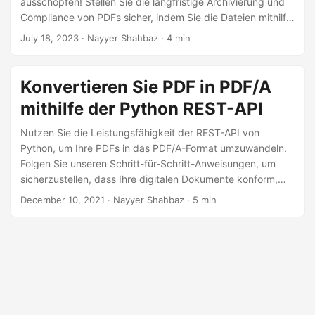
ausschöpfen! Stellen Sie die langfristige Archivierung und
a
Compliance von PDFs sicher, indem Sie die Dateien mithilfe
l
unserer leistungsstarken .NET REST API in den PDF/A-
July 18, 2023
· Nayyer Shahbaz · 4 min
t
Standard konvertieren. Nutzen Sie das Potenzial des
e
Aspose.PDF Cloud SDK für .NET und konvertieren Sie Ihre
PDF-Dateien mühelos online in das PDF/A-Format.
n
Konvertieren Sie PDF in PDF/A
mithilfe der Python REST-API
Nutzen Sie die Leistungsfähigkeit der REST-API von
Python, um Ihre PDFs in das PDF/A-Format umzuwandeln.
Folgen Sie unseren Schritt-für-Schritt-Anweisungen, um
sicherzustellen, dass Ihre digitalen Dokumente konform,
zugänglich und zukunftssicher sind. Probieren Sie daher
December 10, 2021
· Nayyer Shahbaz · 5 min
diesen unkomplizierten Prozess aus, mit dem Sie Ihre
digitalen Dokumente einfach und effizient für die Zukunft
sichern können.