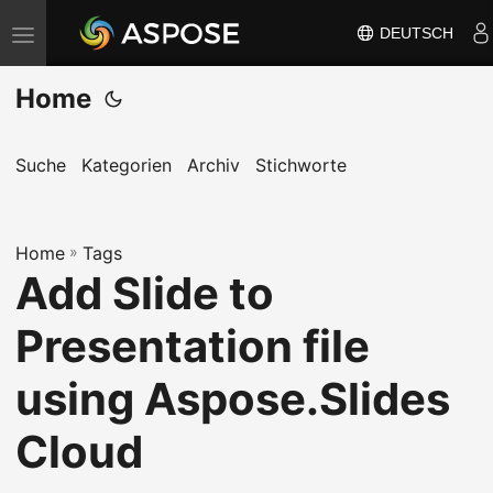
DEUTSCH
N
a
Home
v
i
g
Suche
Kategorien
Archiv
Stichworte
a
t
Home
i
»
Tags
Add Slide to
o
n
Presentation file
u
m
using Aspose.Slides
s
Cloud
c
h