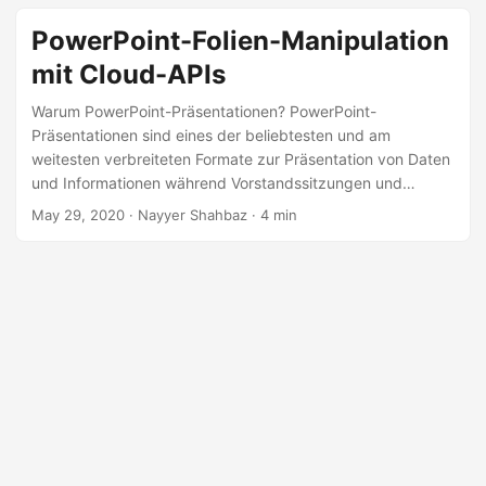
a
PowerPoint-Folien-Manipulation
l
t
mit Cloud-APIs
e
Warum PowerPoint-Präsentationen? PowerPoint-
n
Präsentationen sind eines der beliebtesten und am
weitesten verbreiteten Formate zur Präsentation von Daten
und Informationen während Vorstandssitzungen und
allgemeinen Versammlungen. Auch in der eLearning-Welt
May 29, 2020
· Nayyer Shahbaz · 4 min
gehört PowerPoint zu den beliebten Formaten für den
Wissensaustausch. Das Präsentationsformat hat die Art und
Weise verändert, wie Menschen Ideen und Informationen
einem Publikum vorstellen. Die Präsentationsdateien
speichern eine Sammlung von Datensätzen, um
Präsentationsdaten wie Folien, Formen, Text, Animationen,
Video, Audio und eingebettete Objekte zu accommodate.