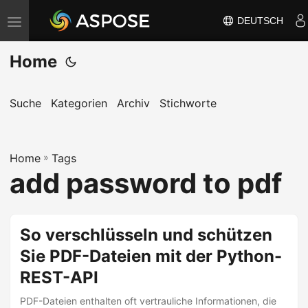
DEUTSCH
N
a
Home
v
i
g
Suche
Kategorien
Archiv
Stichworte
a
t
Home
i
»
Tags
add password to pdf
o
n
u
So verschlüsseln und schützen
m
Sie PDF-Dateien mit der Python-
s
c
REST-API
h
PDF-Dateien enthalten oft vertrauliche Informationen, die