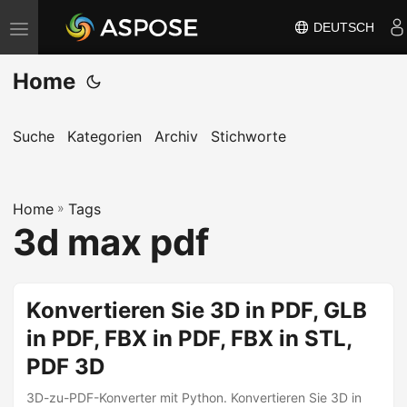
DEUTSCH
N
a
Home
v
i
g
Suche
Kategorien
Archiv
Stichworte
a
t
Home
i
»
Tags
3d max pdf
o
n
u
Konvertieren Sie 3D in PDF, GLB
m
in PDF, FBX in PDF, FBX in STL,
s
c
PDF 3D
h
3D-zu-PDF-Konverter mit Python. Konvertieren Sie 3D in