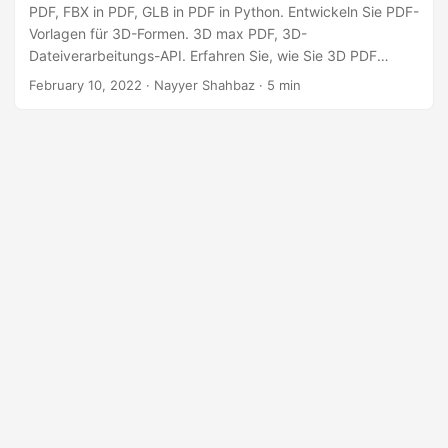
a
PDF, FBX in PDF, GLB in PDF in Python. Entwickeln Sie PDF-
l
Vorlagen für 3D-Formen. 3D max PDF, 3D-
Dateiverarbeitungs-API. Erfahren Sie, wie Sie 3D PDF
t
Maker in Python entwickeln
February 10, 2022
· Nayyer Shahbaz · 5 min
e
n