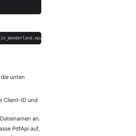
 die unten
e Client-ID und
 Dateinamen an.
sse PdfApi auf,