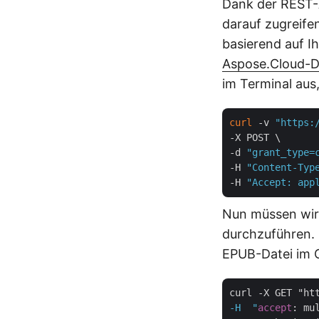
Dank der REST-A
darauf zugreife
basierend auf Ih
Aspose.Cloud-
im Terminal aus
curl
 -v 
"https:
-X POST \

-d 
"grant_type=
-H 
"Content-Typ
-H 
"Accept: app
Nun müssen wir
durchzuführen. 
EPUB-Datei im C
curl -X GET "ht
-H  "
accept
: mu