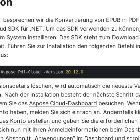
ion
el besprechen wir die Konvertierung von EPUB in PDF
ud SDK für .NET
. Um das SDK verwenden zu können,
em System installieren. Das SDK steht zum Download
it. Führen Sie zur Installation den folgenden Befehl 
us:
 Aspose.Pdf-Cloud -Version 
20
.
12
.
0
rsionsdetails löschen, wird automatisch die neueste V
 Nach der Installation besteht der nächste Schritt d
dem Sie das
Aspose.Cloud-Dashboard
besuchen. Wenn
to haben, melden Sie sich einfach an. Andernfalls kli
ues Konto erstellen
und geben Sie die erforderlichen
 sich nun mit Ihren Anmeldeinformationen beim Dash
en Abschnitt „Anwendungen“ im Dashboard und scrol