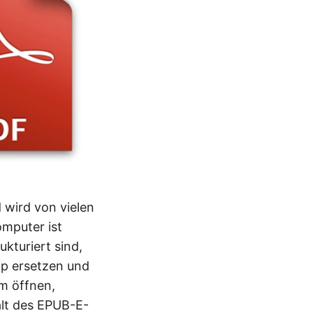
 wird von vielen
omputer ist
kturiert sind,
ip ersetzen und
m öffnen,
alt des EPUB-E-