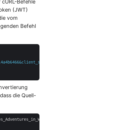
r cURL-Befehle
Token (JWT)
 die vom
lgenden Befehl
14a4b6466&client_secret=388e864b819d8b067a8b1cb625a2ea8e
nvertierung
dass die Quell-
es_Adventures_in_Wonderland.epub
" \
