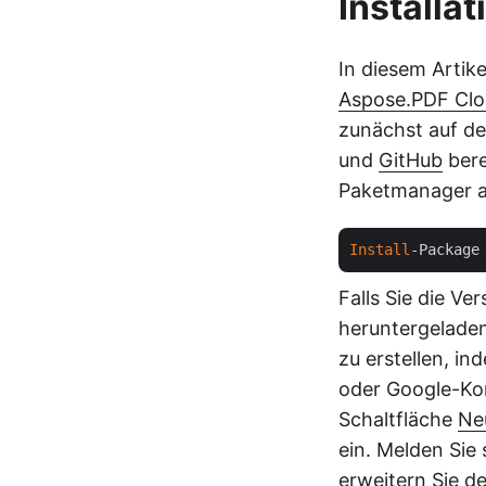
Installat
In diesem Artik
Aspose.PDF Clo
zunächst auf d
und
GitHub
bere
Paketmanager a
Install
-Package
Falls Sie die Ve
heruntergeladen.
zu erstellen, in
oder Google-Kon
Schaltfläche
Ne
ein. Melden Sie
erweitern Sie d