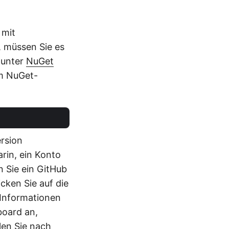
 mit
 müssen Sie es
 unter
NuGet
im NuGet-
ersion
arin, ein Konto
 Sie ein GitHub
cken Sie auf die
 Informationen
board an,
len Sie nach