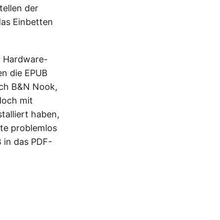
tellen der
as Einbetten
r Hardware-
en die EPUB
lich B&N Nook,
doch mit
alliert haben,
nte problemlos
 in das PDF-