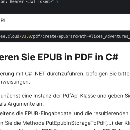
ion: Bearer <JWT Token>
" \

URL
ose.cloud/v
3
.
0
eren Sie EPUB in PDF in C#
erung mit C# .NET durchzuführen, befolgen Sie bitte
nweisungen.
 zunächst eine Instanz der PdfApi Klasse und geben Si
 als Argumente an.
eitens die EPUB-Eingabedatei und die resultierenden
en Sie die Methode PutEpubInStorageToPdf(…) der Kla