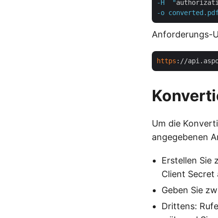
-H  "
authorizat
Anforderungs-
https
://api.asp
Konverti
Um die Konverti
angegebenen A
Erstellen Sie
Client Secret
Geben Sie zw
Drittens: Ruf