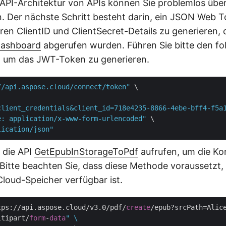
PI-Architektur von APIs können Sie problemlos übe
n. Der nächste Schritt besteht darin, ein JSON Web 
ren ClientID und ClientSecret-Details zu generieren,
Dashboard
abgerufen wurden. Führen Sie bitte den fo
, um das JWT-Token zu generieren.
//api.aspose.cloud/connect/token"
 \

client_credentials&client_id=718e4235-8866-4ebe-bff4-f5a
e: application/x-www-form-urlencoded"
 \

lication/json"
 die API
GetEpubInStorageToPdf
aufrufen, um die Ko
Bitte beachten Sie, dass diese Methode voraussetzt, 
loud-Speicher verfügbar ist.
tps://api.aspose.cloud/v3.0/pdf/
create
/epub?srcPath=Alic
ltipart/
form
-
data
" \
