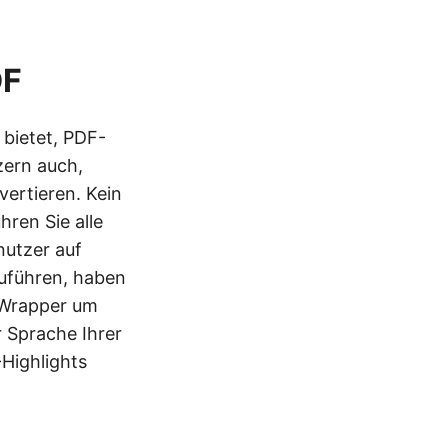
DF
 bietet, PDF-
zern auch,
ertieren. Kein
ren Sie alle
nutzer auf
uführen, haben
 Wrapper um
 Sprache Ihrer
-Highlights