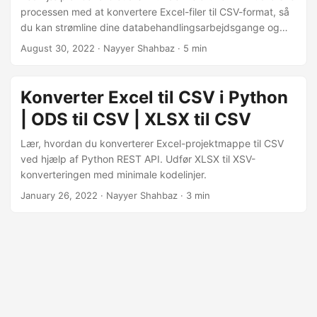
processen med at konvertere Excel-filer til CSV-format, så
du kan strømline dine databehandlingsarbejdsgange og
sikre kompatibilitet på tværs af forskellige applikationer.
August 30, 2022
· Nayyer Shahbaz · 5 min
Uanset om du skal udtrække data, manipulere regneark
eller migrere data til et andet system, vil denne vejledning
give dig de nødvendige trin til at udføre Excel til CSV-
Konverter Excel til CSV i Python
konvertering.
| ODS til CSV | XLSX til CSV
Lær, hvordan du konverterer Excel-projektmappe til CSV
ved hjælp af Python REST API. Udfør XLSX til XSV-
konverteringen med minimale kodelinjer.
January 26, 2022
· Nayyer Shahbaz · 3 min