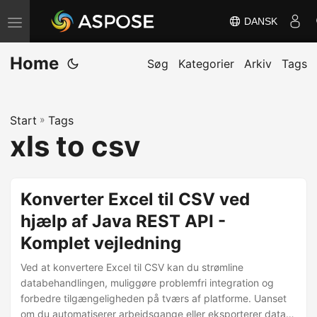
DANSK
S
k
Home
i
Søg
Kategorier
Arkiv
Tags
f
t
Start
»
Tags
n
xls to csv
a
v
i
Konverter Excel til CSV ved
g
hjælp af Java REST API -
a
Komplet vejledning
t
i
Ved at konvertere Excel til CSV kan du strømline
o
databehandlingen, muliggøre problemfri integration og
forbedre tilgængeligheden på tværs af platforme. Uanset
n
om du automatiserer arbejdsgange eller eksporterer data til