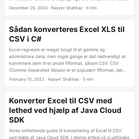
analyse, vil denne guide hjælpe dig med at opnå effektiv
December 26, 2024
· Nayyer Shahbaz · 4 min
og pålidelig Excel-til-CSV-konvertering.
Sådan konverteres Excel XLS til
CSV i C#
Excel-regneark er meget brugt til at gemme og
administrere data, men nogle gange er det nødvendigt at
konvertere dem til et andet filformat, såsom CSV. CSV
(Comma-Separated Values) er et populært filformat, der
understøttes af en lang række applikationer og platforme,
February 10, 2023
· Nayyer Shahbaz · 5 min
hvilket gør det til et bekvemt valg til datadeling og
overførsel. Vi vil vise dig detaljerne om, hvordan du bruger
C# til at konvertere Excel XLS/XLSX-regneark til CSV-
Konverter Excel til CSV med
format, så du lettere kan få adgang til dine data og dele
lethed ved hjælp af Java Cloud
dem mere bredt.
SDK
Vores omfattende guide til konvertering af Excel til CSV
ved hjælp af Java Cloud SDK. I denne artikel vil vi udforske