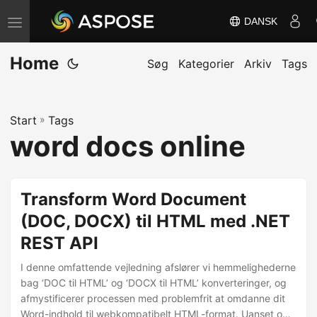
DANSK
S
k
Home
i
Søg
Kategorier
Arkiv
Tags
f
t
Start
»
Tags
n
word docs online
a
v
i
Transform Word Document
g
(DOC, DOCX) til HTML med .NET
a
REST API
t
i
I denne omfattende vejledning afslører vi hemmelighederne
o
bag ‘DOC til HTML’ og ‘DOCX til HTML’ konverteringer, og
afmystificerer processen med problemfrit at omdanne dit
n
Word-indhold til webkompatibelt HTML-format. Uanset om