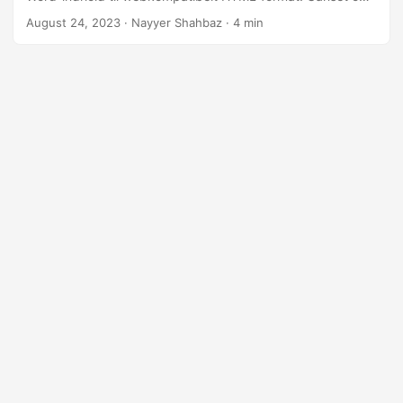
du er en erfaren professionel eller nybegynder, vil vores
August 24, 2023
· Nayyer Shahbaz · 4 min
trin-for-trin tilgang guide dig gennem forviklingerne ved at
‘konvertere Word til HTML online’.