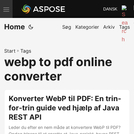
DANSK
S
k
Home
i
Søg
Kategorier
Arkiv
Tags
f
t
Start
»
Tags
n
webp to pdf online
a
v
converter
i
g
a
Konverter WebP til PDF: En trin-
t
for-trin guide ved hjælp af Java
i
REST API
o
n
Leder du efter en nem måde at konvertere WebP til PDF?
Opdag trinene til at oprette et Java-projekt, bruge REST