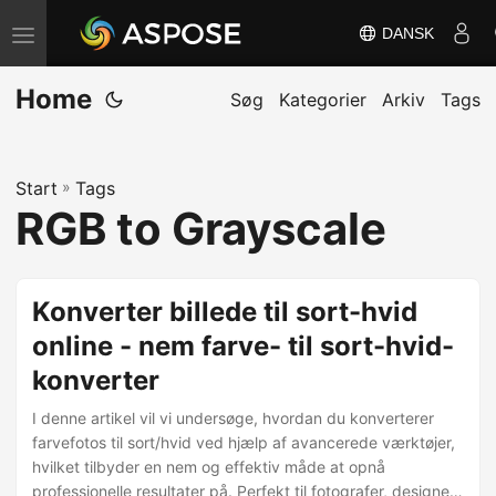
DANSK
S
k
Home
i
Søg
Kategorier
Arkiv
Tags
f
t
Start
»
Tags
n
RGB to Grayscale
a
v
i
Konverter billede til sort-hvid
g
online - nem farve- til sort-hvid-
a
konverter
t
i
I denne artikel vil vi undersøge, hvordan du konverterer
o
farvefotos til sort/hvid ved hjælp af avancerede værktøjer,
hvilket tilbyder en nem og effektiv måde at opnå
n
professionelle resultater på. Perfekt til fotografer, designere