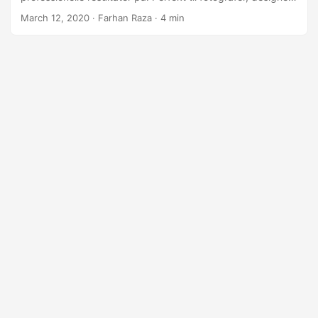
og alle, der ønsker at give deres billeder et karakteristisk
March 12, 2020
· Farhan Raza · 4 min
præg.