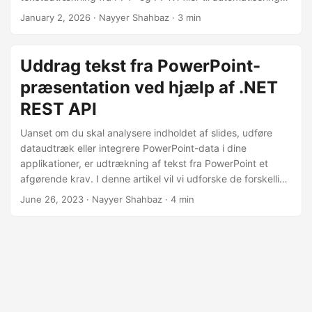
og genbrug af indhold.
January 2, 2026
· Nayyer Shahbaz · 3 min
Uddrag tekst fra PowerPoint-
præsentation ved hjælp af .NET
REST API
Uanset om du skal analysere indholdet af slides, udføre
dataudtræk eller integrere PowerPoint-data i dine
applikationer, er udtrækning af tekst fra PowerPoint et
afgørende krav. I denne artikel vil vi udforske de forskellige
metoder og teknikker til at udtrække tekst fra PowerPoint-
June 26, 2023
· Nayyer Shahbaz · 4 min
præsentationer ved hjælp af .NET REST API.