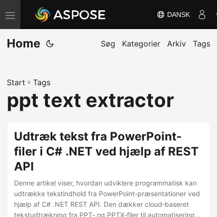
DANSK
S
k
Home
i
Søg
Kategorier
Arkiv
Tags
f
t
Start
»
Tags
n
ppt text extractor
a
v
i
Udtræk tekst fra PowerPoint-
g
filer i C# .NET ved hjælp af REST
a
API
t
i
Denne artikel viser, hvordan udviklere programmatisk kan
o
udtrække tekstindhold fra PowerPoint-præsentationer ved
hjælp af C# .NET REST API. Den dækker cloud‑baseret
n
tekstudtrækning fra PPT‑ og PPTX‑filer til automatisering