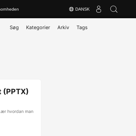
somheden
DANSK
Søg
Kategorier
Arkiv
Tags
t (PPTX)
 Lær hvordan man