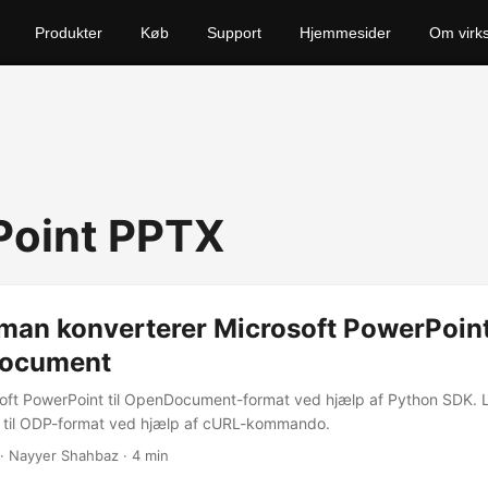
Produkter
Køb
Support
Hjemmesider
Om virk
Point PPTX
man konverterer Microsoft PowerPoin
Document
soft PowerPoint til OpenDocument-format ved hjælp af Python SDK.
 til ODP-format ved hjælp af cURL-kommando.
· Nayyer Shahbaz · 4 min