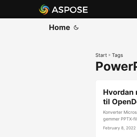
Home
Start
»
Tags
Power
Hvordan 
til Open
Konverter Micro
gemmer PPTX-fil
February 8, 2022