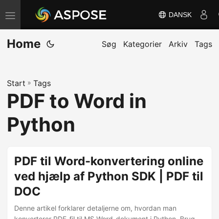
DANSK
S
k
Home
i
Søg
Kategorier
Arkiv
Tags
f
t
Start
»
Tags
n
PDF to Word in
a
v
Python
i
g
a
PDF til Word-konvertering online
t
ved hjælp af Python SDK | PDF til
i
DOC
o
n
Denne artikel forklarer detaljerne om, hvordan man
konverterer PDF-fil til MS Word-dokument i Python. Brug