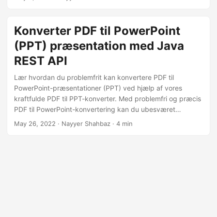
hurtigt og nemt. I denne artikel vil vi skitsere trinene til at
konvertere PDF-filer til PowerPoint-præsentationer ved
hjælp af Aspose.Slides Cloud SDK, samt give yderligere
Konverter PDF til PowerPoint
tips og indsigt til at optimere dine konverteringer.
(PPT) præsentation med Java
REST API
Lær hvordan du problemfrit kan konvertere PDF til
PowerPoint-præsentationer (PPT) ved hjælp af vores
kraftfulde PDF til PPT-konverter. Med problemfri og præcis
PDF til PowerPoint-konvertering kan du ubesværet
forvandle dine PDF-dokumenter til dynamiske og
May 26, 2022
· Nayyer Shahbaz · 4 min
redigerbare PowerPoint-præsentationer. Sig farvel til
manuel kopi-indsætning og trættende formatjusteringer, og
lås op for potentialet i Java Cloud SDK til konvertering af
PDF til PowerPoint-præsentation.