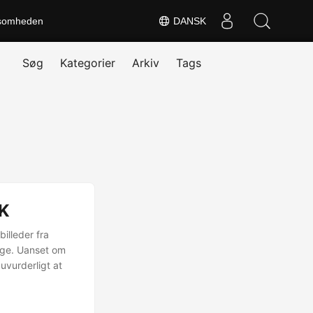
somheden
DANSK
Søg
Kategorier
Arkiv
Tags
DK
illeder fra
nge. Uanset om
 uvurderligt at