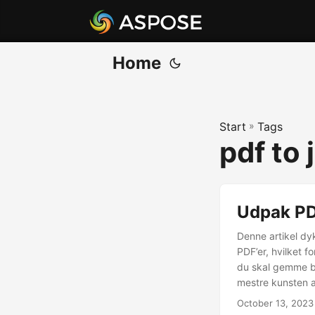
Home
Start
»
Tags
pdf to 
Udpak PD
Denne artikel dyk
PDF’er, hvilket 
du skal gemme bil
mestre kunsten a
October 13, 2023