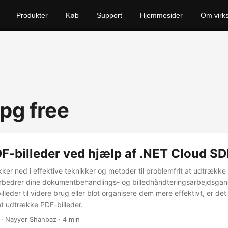
Produkter
Køb
Support
Hjemmesider
Om virk
jpg free
F-billeder ved hjælp af .NET Cloud S
ker ned i effektive teknikker og metoder til problemfrit at udtrække b
forbedrer dine dokumentbehandlings- og billedhåndteringsarbejdsga
leder til videre brug eller blot organisere dem mere effektivt, er det
t udtrække PDF-billeder.
· Nayyer Shahbaz · 4 min