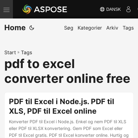
DANSK
S
k
Home
i
Søg
Kategorier
Arkiv
Tags
f
t
Start
»
Tags
n
pdf to excel
a
v
converter online free
i
g
a
PDF til Excel i Node.js. PDF til
t
XLS, PDF til Excel online
i
Konverter PDF til Excel i Node.js. Enkel og nem PDF til XLS
o
eller PDF til XLSX konvertering. Gem PDF som Excel eller
n
PDF til Excel gratis. PDF til Excel konverter online. Hurtig og