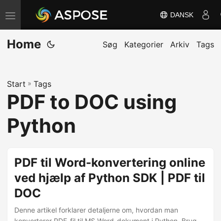
DANSK
S
k
Home
i
Søg
Kategorier
Arkiv
Tags
f
t
Start
»
Tags
n
PDF to DOC using
a
v
Python
i
g
a
PDF til Word-konvertering online
t
ved hjælp af Python SDK | PDF til
i
DOC
o
n
Denne artikel forklarer detaljerne om, hvordan man
konverterer PDF-fil til MS Word-dokument i Python. Brug