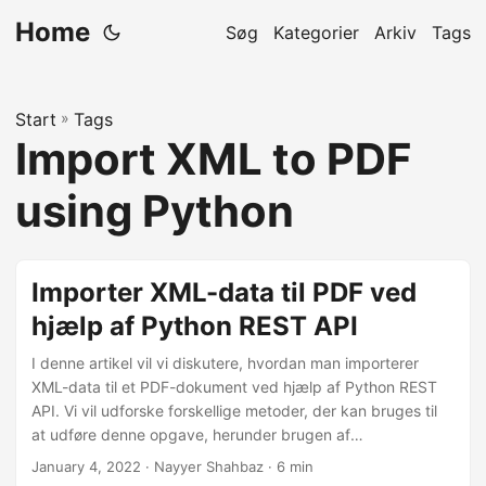
Home
Søg
Kategorier
Arkiv
Tags
Start
»
Tags
Import XML to PDF
using Python
Importer XML-data til PDF ved
hjælp af Python REST API
I denne artikel vil vi diskutere, hvordan man importerer
XML-data til et PDF-dokument ved hjælp af Python REST
API. Vi vil udforske forskellige metoder, der kan bruges til
at udføre denne opgave, herunder brugen af
tredjepartsbiblioteker og API’er. Ved slutningen af denne
January 4, 2022
· Nayyer Shahbaz · 6 min
artikel vil du have en bedre forståelse af processen med at