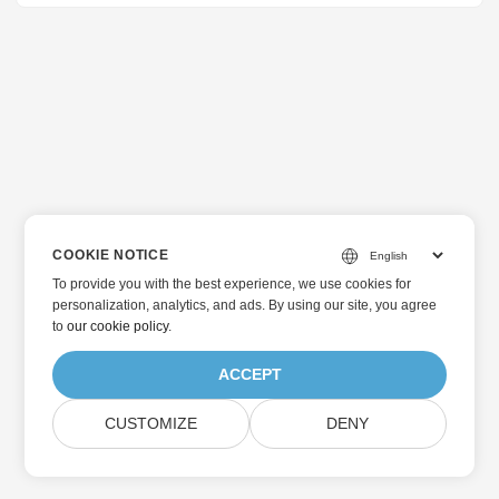
importere XML-data til et PDF-dokument og de forskellige
tilgængelige værktøjer til at hjælpe dig med at opnå dette.
COOKIE NOTICE
To provide you with the best experience, we use cookies for
personalization, analytics, and ads. By using our site, you agree
to
our cookie policy
.
ACCEPT
CUSTOMIZE
DENY