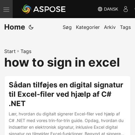
DANSK
S
k
Home
i
Søg
Kategorier
Arkiv
Tags
f
t
Start
»
Tags
n
how to sign in excel
a
v
i
Sådan tilføjes en digital signatur
g
til Excel-filer ved hjælp af C#
a
.NET
t
i
Lær, hvordan du digitalt signerer Excel-filer ved hjælp af
o
C# .NET med vores trin-for-trin guide. Opdag, hvordan du
indsætter en elektronisk signatur, inklusive Excel digital
n
signatur og tilmelder Excel-funktioner. Begynd at signere