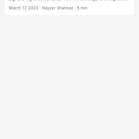
Excel-dokumenter sikkert og effektivt i dag.
March 17, 2023
· Nayyer Shahbaz · 5 min