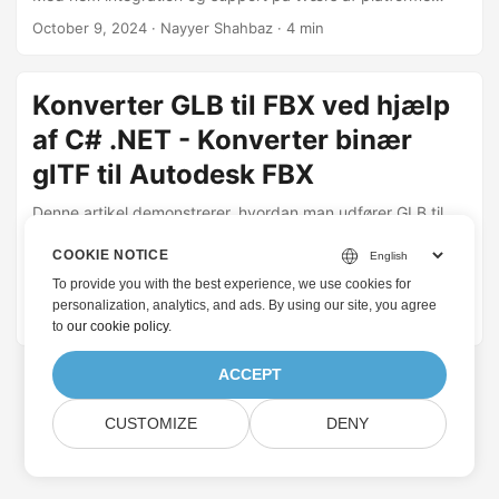
muliggør Java REST API effektiv behandling, manipulation
October 9, 2024
· Nayyer Shahbaz · 4 min
og konvertering af 3D-filer, hvilket gør det til et vigtigt
værktøj for 3D-designere og -udviklere.
Konverter GLB til FBX ved hjælp
af C# .NET - Konverter binær
glTF til Autodesk FBX
Denne artikel demonstrerer, hvordan man udfører GLB til
FBX-konvertering ved hjælp af C# .NET og Aspose.3D
COOKIE NOTICE
Cloud SDK, og tilbyder en enkel og effektiv løsning til
udviklere, der ønsker at konvertere GLB til FBX online eller
To provide you with the best experience, we use cookies for
personalization, analytics, and ads. By using our site, you agree
programmatisk.
September 13, 2024
· Nayyer Shahbaz · 4 min
to
our cookie policy
.
ACCEPT
CUSTOMIZE
DENY