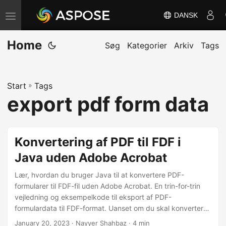
DANSK
S
k
Home
i
Søg
Kategorier
Arkiv
Tags
f
t
Start
»
Tags
n
export pdf form data
a
v
i
Konvertering af PDF til FDF i
g
Java uden Adobe Acrobat
a
t
Lær, hvordan du bruger Java til at konvertere PDF-
i
formularer til FDF-fil uden Adobe Acrobat. En trin-for-trin
vejledning og eksempelkode til eksport af PDF-
o
formulardata til FDF-format. Uanset om du skal konvertere
n
en enkelt PDF-formular eller batchbehandle flere
January 20, 2023
· Nayyer Shahbaz · 4 min