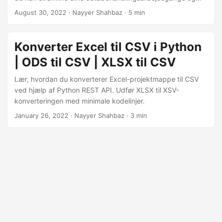
sikre kompatibilitet på tværs af forskellige applikationer.
August 30, 2022
· Nayyer Shahbaz · 5 min
Uanset om du skal udtrække data, manipulere regneark
eller migrere data til et andet system, vil denne vejledning
give dig de nødvendige trin til at udføre Excel til CSV-
Konverter Excel til CSV i Python
konvertering.
| ODS til CSV | XLSX til CSV
Lær, hvordan du konverterer Excel-projektmappe til CSV
ved hjælp af Python REST API. Udfør XLSX til XSV-
konverteringen med minimale kodelinjer.
January 26, 2022
· Nayyer Shahbaz · 3 min