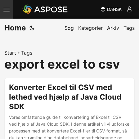
DANSK
S
k
Home
i
Søg
Kategorier
Arkiv
Tags
f
t
Start
»
Tags
n
export excel to csv
a
v
i
Konverter Excel til CSV med
g
lethed ved hjælp af Java Cloud
a
SDK
t
i
Vores omfattende guide til konvertering af Excel til CSV
o
ved hjælp af Java Cloud SDK. I denne artikel vil vi udforske
processen med at konvertere Excel-filer til CSV-format, så
n
du kan strømline dine databehandlingsarbejdsgange og