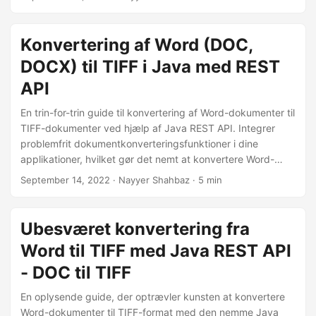
kodeeksempler til effektiv konvertering af ‘Word til TIFF’ og
‘DOC til TIFF’.
Konvertering af Word (DOC,
DOCX) til TIFF i Java med REST
API
En trin-for-trin guide til konvertering af Word-dokumenter til
TIFF-dokumenter ved hjælp af Java REST API. Integrer
problemfrit dokumentkonverteringsfunktioner i dine
applikationer, hvilket gør det nemt at konvertere Word-
dokumenter til billeder eller ord til billede. Med vores
September 14, 2022
· Nayyer Shahbaz · 5 min
omfattende guide kan du hurtigt og nemt implementere en
kraftfuld Word til TIFF konverteringsløsning i din Java-
applikation.
Ubesværet konvertering fra
Word til TIFF med Java REST API
- DOC til TIFF
En oplysende guide, der optrævler kunsten at konvertere
Word-dokumenter til TIFF-format med den nemme Java