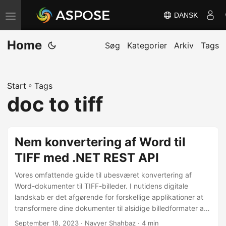
DANSK
S
k
Home
i
Søg
Kategorier
Arkiv
Tags
f
t
Start
»
Tags
n
doc to tiff
a
v
i
Nem konvertering af Word til
g
TIFF med .NET REST API
a
t
Vores omfattende guide til ubesværet konvertering af
i
Word-dokumenter til TIFF-billeder. I nutidens digitale
landskab er det afgørende for forskellige applikationer at
o
transformere dine dokumenter til alsidige billedformater af
n
høj kvalitet. Denne vejledning giver trinvise instruktioner og
September 18, 2023
· Nayyer Shahbaz · 4 min