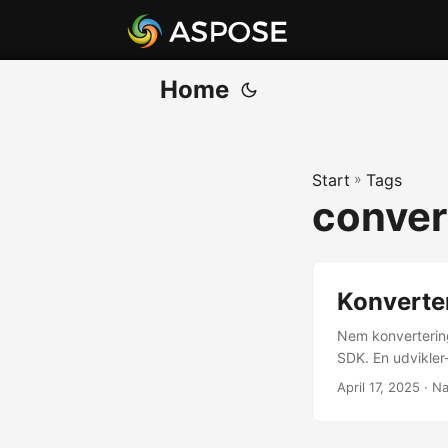
Home
Start
»
Tags
conver
Konverter
Nem konvertering
SDK. En udvikler-
April 17, 2025
· Na