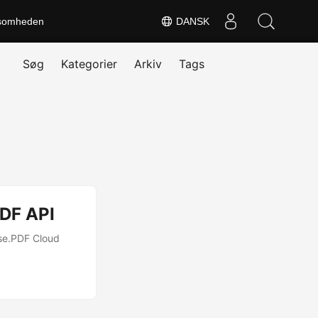
somheden
DANSK
Søg
Kategorier
Arkiv
Tags
PDF API
ose.PDF Cloud