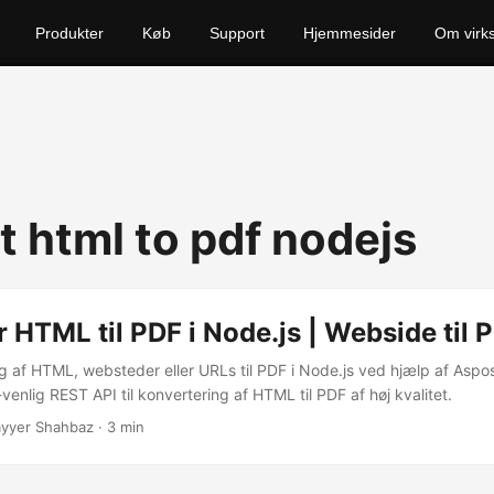
Produkter
Køb
Support
Hjemmesider
Om virk
t html to pdf nodejs
 HTML til PDF i Node.js | Webside til 
 af HTML, websteder eller URLs til PDF i Node.js ved hjælp af Asp
venlig REST API til konvertering af HTML til PDF af høj kvalitet.
yyer Shahbaz · 3 min