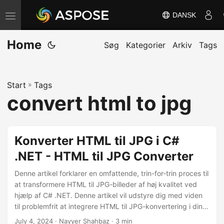
DANSK
S
k
Home
i
Søg
Kategorier
Arkiv
Tags
f
t
Start
»
Tags
n
convert html to jpg
a
v
i
Konverter HTML til JPG i C#
g
.NET - HTML til JPG Converter
a
t
Denne artikel forklarer en omfattende, trin-for-trin proces til
i
at transformere HTML til JPG-billeder af høj kvalitet ved
hjælp af C# .NET. Denne artikel vil udstyre dig med viden
o
til problemfrit at integrere HTML til JPG-konvertering i dine
n
C# .NET-projekter.
July 4, 2024
· Nayyer Shahbaz · 3 min