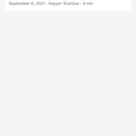
men udfør MOBI til EPUB-konverteringen uden besvær.
September 6, 2021
· Nayyer Shahbaz · 4 min