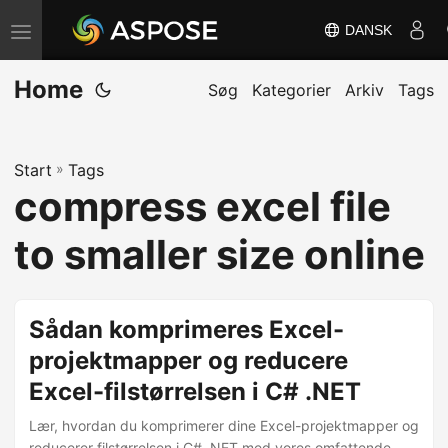
DANSK
S
k
Home
i
Søg
Kategorier
Arkiv
Tags
f
t
Start
»
Tags
n
compress excel file
a
v
to smaller size online
i
g
a
Sådan komprimeres Excel-
t
projektmapper og reducere
i
Excel-filstørrelsen i C# .NET
o
n
Lær, hvordan du komprimerer dine Excel-projektmapper og
reducerer filstørrelsen i C# .NET med vores omfattende