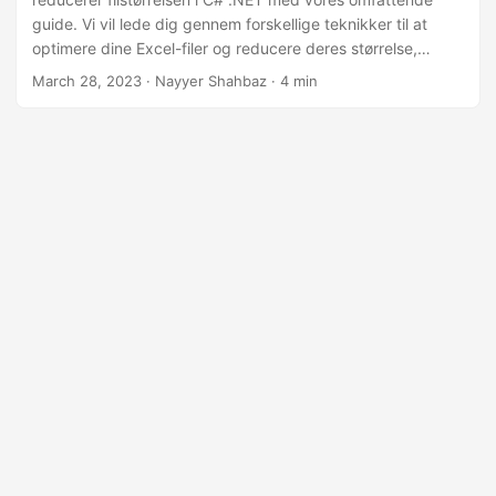
guide. Vi vil lede dig gennem forskellige teknikker til at
optimere dine Excel-filer og reducere deres størrelse,
herunder komprimering online og brug af
March 28, 2023
· Nayyer Shahbaz · 4 min
tredjepartsbiblioteker. Vores tips og tricks hjælper dig med
at gøre dine Excel-filer nemmere at gemme, dele og
arbejde med uden at gå på kompromis med deres kvalitet
eller funktionalitet.