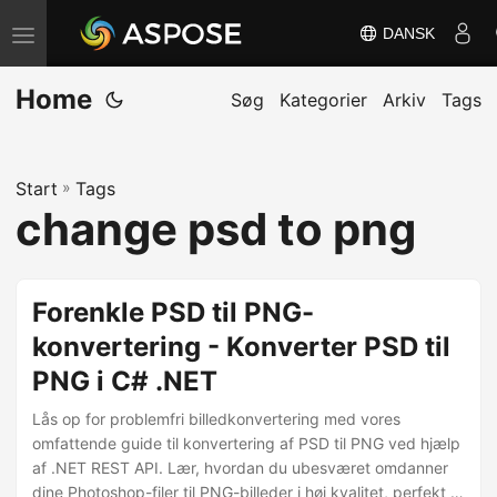
DANSK
S
k
Home
i
Søg
Kategorier
Arkiv
Tags
f
t
Start
»
Tags
n
change psd to png
a
v
i
Forenkle PSD til PNG-
g
konvertering - Konverter PSD til
a
PNG i C# .NET
t
i
Lås op for problemfri billedkonvertering med vores
o
omfattende guide til konvertering af PSD til PNG ved hjælp
af .NET REST API. Lær, hvordan du ubesværet omdanner
n
dine Photoshop-filer til PNG-billeder i høj kvalitet, perfekt til