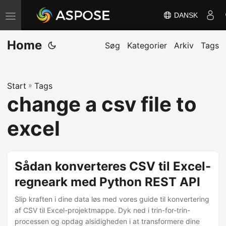
DANSK
S
k
Home
i
Søg
Kategorier
Arkiv
Tags
f
t
Start
»
Tags
n
change a csv file to
a
v
excel
i
g
a
Sådan konverteres CSV til Excel-
t
regneark med Python REST API
i
Slip kraften i dine data løs med vores guide til konvertering
o
af CSV til Excel-projektmappe. Dyk ned i trin-for-trin-
n
processen og opdag alsidigheden i at transformere dine