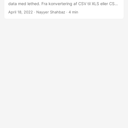
data med lethed. Fra konvertering af CSV til XLS eller CSV
til XLSX ved hjælp af Python Cloud SDK.
April 18, 2022
· Nayyer Shahbaz · 4 min