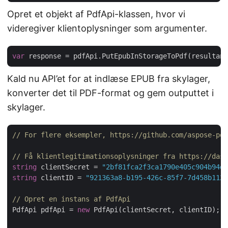
Opret et objekt af PdfApi-klassen, hvor vi
videregiver klientoplysninger som argumenter.
var
Kald nu API’et for at indlæse EPUB fra skylager,
konverter det til PDF-format og gem outputtet i
skylager.
// For flere eksempler, https://github.com/aspose-pdf
// Få klientlegitimationsoplysninger fra https://dash
string
 clientSecret = 
"2bf81fca2f3ca1790e405c904b94d2
string
 clientID = 
"921363a8-b195-426c-85f7-7d458b1123
// Opret en instans af PdfApi
PdfApi pdfApi = 
new
 PdfApi(clientSecret, clientID);
