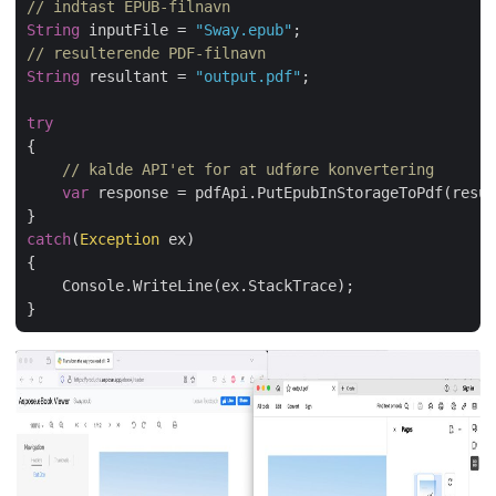
// indtast EPUB-filnavn
String
 inputFile = 
"Sway.epub"
// resulterende PDF-filnavn
String
 resultant = 
"output.pdf"
;

try
{

// kalde API'et for at udføre konvertering
var
 response = pdfApi.PutEpubInStorageToPdf(resul
catch
(
Exception
 ex)

{

    Console.WriteLine(ex.StackTrace);
