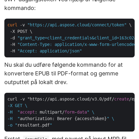
kommando:
curl
 -v 
"https://api.aspose.cloud/connect/token"
 \

 -X POST \

 -d 
"grant_type=client_credentials&client_id=163c02a1
 -H 
"Content-Type: application/x-www-form-urlencoded"
 -H 
"Accept: application/json"
Nu skal du udføre følgende kommando for at
konvertere EPUB til PDF-format og gemme
outputtet på lokalt drev.
curl -v "https://api.aspose.cloud/v3.0/pdf/
create
/epu
-X GET \

-H  "
accept
: multipart/
form
-
data
" \

-H  "
authorization: Bearer {accessToken}
" \

-o "
resultant.pdf
Erstat
med navnet på input MPP-fil,