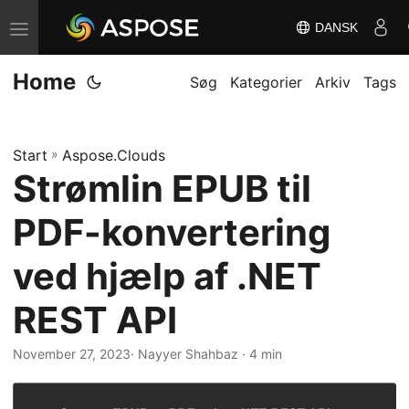
DANSK
S
k
Home
i
Søg
Kategorier
Arkiv
Tags
f
t
Start
»
Aspose.Clouds
n
Strømlin EPUB til
a
v
PDF-konvertering
i
g
ved hjælp af .NET
a
REST API
t
i
November 27, 2023
· Nayyer Shahbaz · 4 min
o
n