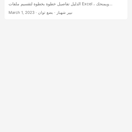
n
الدليل تفاصيل خطوة بخطوة لتقسيم ملفات Excel ، ويمنحك
تلميحات لتحسين عمليتك. بنهاية هذا البرنامج التعليمي ، ستكون لديك
· نيير شهباز · بضع ثوان
March 1, 2023
المعرفة والمهارات اللازمة لتقسيم ملفات Excel مثل المحترفين.