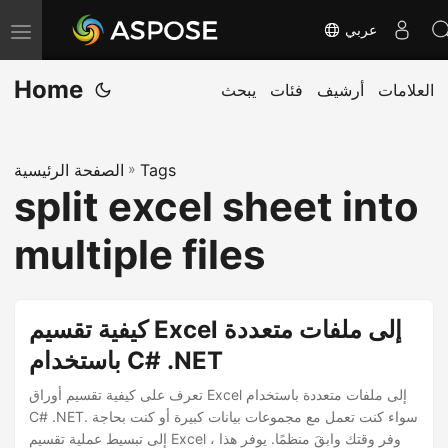
عربي
T
o
Home
العلامات
أرشيف
فئات
يبحث
g
g
l
Tags
»
الصفحة الرئيسية
e
split excel sheet into
n
a
multiple files
v
i
g
كيفية تقسيم Excel إلى ملفات متعددة
a
باستخدام C# .NET
t
تعرف على كيفية تقسيم أوراق Excel إلى ملفات متعددة باستخدام
i
C# .NET. سواء كنت تعمل مع مجموعات بيانات كبيرة أو كنت بحاجة
o
إلى تبسيط عملية تقسيم Excel ، وفر وقتك وابقَ منظمًا. يوفر هذا