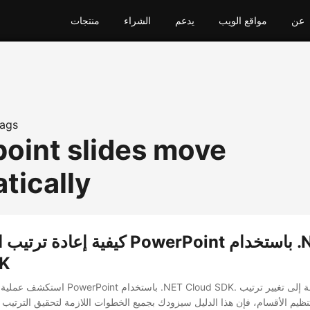
عن
مواقع الويب
يدعم
الشراء
منتجات
ags
oint slides move
tically
كيفية إعادة ترتيب الشرائح في oint
DK
استكشف عملية إعادة ترتيب شرائح PowerPoint باس
تنظيم الأقسام، فإن هذا الدليل سيزودك بجميع الخطوات اللازمة لتحقيق الترتي