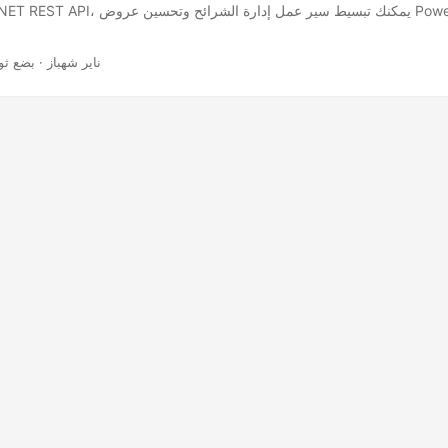
· ناير شهباز · بضع ث