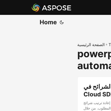
Home
T
»
الصفحة الرئيسية
powerp
automa
PowerP باستخدام .NET
Cloud S
تخدام .NET Cloud SDK. سواء كنت بحاجة إلى تغيير ترتيب
ب المطلوب. من خلال