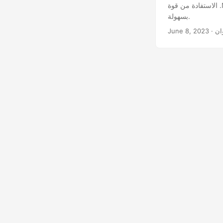
الاستفادة من قوة .NET REST API، يمكنك تبسيط سير عمل إدارة الشرائح وتحسين عروض PowerPoint التقديمية
بسهولة.
وان
June 8, 2023