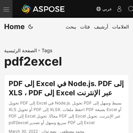
عربي
T
o
Home
العلامات
أرشيف
فئات
يبحث
g
g
l
Tags
»
الصفحة الرئيسية
e
pdf2excel
n
a
v
PDF إلى Excel في Node.js. PDF إلى
i
XLS ، PDF إلى Excel عبر الإنترنت
g
a
تحويل PDF إلى Excel في Node.js. تحويل PDF بسيط وسهل إلى
XLS أو تحويل PDF إلى XLSX. احفظ ملفات PDF بصيغة Excel أو
t
PDF إلى Excel مجانًا. تحويل PDF إلى Excel عبر الإنترنت. تحويل
i
pdf2excel سريع وسهل أو تصدير PDF إلى Excel
o
· محمد مصطفى · بضع ثوان
March 30, 2022