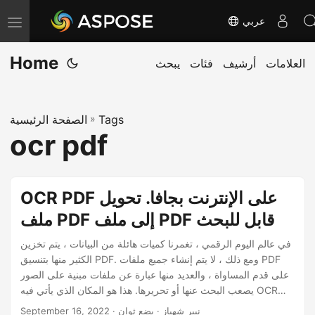
عربي
T
o
Home
العلامات
أرشيف
فئات
يبحث
g
g
l
Tags
»
الصفحة الرئيسية
e
ocr pdf
n
a
v
OCR PDF على الإنترنت بجافا. تحويل
i
ملف PDF إلى ملف PDF قابل للبحث
g
a
في عالم اليوم الرقمي ، تغمرنا كميات هائلة من البيانات ، يتم تخزين
الكثير منها بتنسيق PDF. ومع ذلك ، لا يتم إنشاء جميع ملفات PDF
t
على قدم المساواة ، والعديد منها عبارة عن ملفات مبنية على الصور
i
يصعب البحث عنها أو تحريرها. هذا هو المكان الذي يأتي فيه OCR
o
(التعرف الضوئي على الأحرف). بفضل قوة OCR ، يمكنك بسهولة
· نيير شهباز · بضع ثوان
September 16, 2022