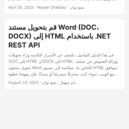
n
DOCX أو DOC إلى HTML نظيف وقابل للاستجابة.
· Nayyer Shahbaz · بضع ثوان
April 30, 2025
قم بتحويل مستند Word (DOC،
DOCX) إلى HTML باستخدام .NET
REST API
في هذا الدليل الشامل، نكشف عن الأسرار الكامنة وراء تحويلات
‘DOC إلى HTML’ و’DOCX إلى HTML’، وإزالة الغموض عن عملية
تحويل محتوى Word الخاص بك بسلاسة إلى تنسيق HTML متوافق
مع الويب. سواء كنت محترفًا متمرسًا أو مبتدئًا، فإن منهجنا خطوة
بخطوة سيرشدك خلال تعقيدات ‘تحويل Word إلى HTML عبر
· ناير شهباز · بضع ثوان
August 24, 2023
الإنترنت’.