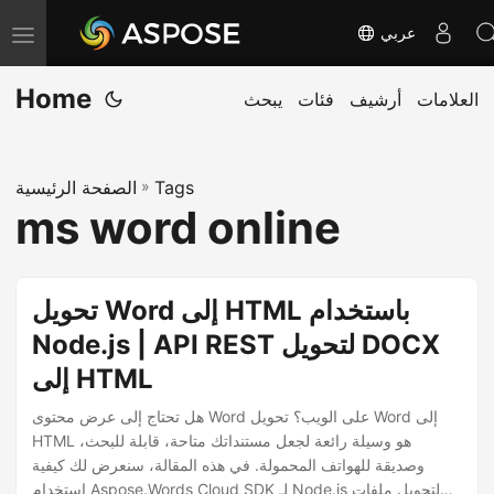
عربي
T
o
Home
العلامات
أرشيف
فئات
يبحث
g
g
l
Tags
»
الصفحة الرئيسية
e
ms word online
n
a
v
تحويل Word إلى HTML باستخدام
i
Node.js | API REST لتحويل DOCX
g
إلى HTML
a
t
هل تحتاج إلى عرض محتوى Word على الويب؟ تحويل Word إلى
i
HTML هو وسيلة رائعة لجعل مستنداتك متاحة، قابلة للبحث،
وصديقة للهواتف المحمولة. في هذه المقالة، سنعرض لك كيفية
o
استخدام Aspose.Words Cloud SDK لـ Node.js لتحويل ملفات