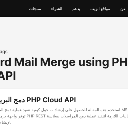
عن
مواقع الويب
يدعم
الشراء
منتجات
ags
d Mail Merge using P
API
دمج البريد باستخدام PHP Cloud API
استخدم هذه المقالة للحصول على إرشادات حول كيفية تنفيذ عملية دمج المراسلات في مس
لإنشاء مستندات ديناميكية.