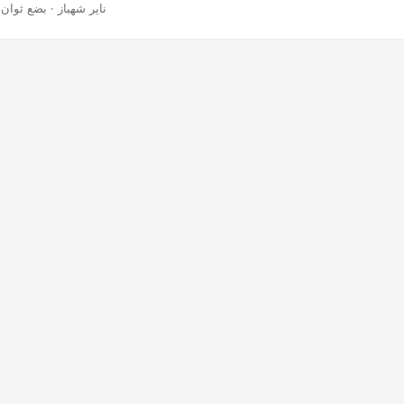
· ناير شهباز · بضع ثوان