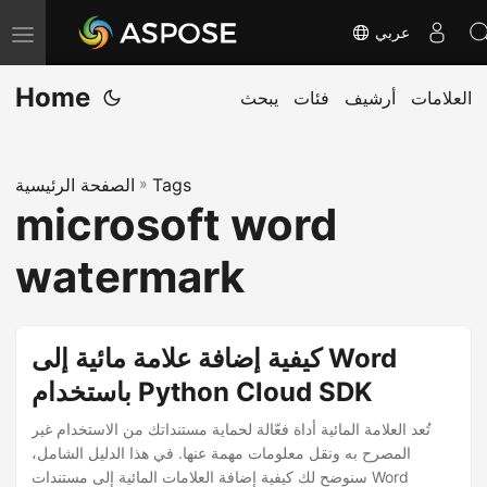
عربي
T
o
Home
العلامات
أرشيف
فئات
يبحث
g
g
l
Tags
»
الصفحة الرئيسية
e
microsoft word
n
a
watermark
v
i
g
كيفية إضافة علامة مائية إلى Word
a
باستخدام Python Cloud SDK
t
تُعد العلامة المائية أداة فعّالة لحماية مستنداتك من الاستخدام غير
i
المصرح به ونقل معلومات مهمة عنها. في هذا الدليل الشامل،
o
سنوضح لك كيفية إضافة العلامات المائية إلى مستندات Word