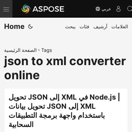
عربي
T
o
Home
العلامات
أرشيف
فئات
يبحث
g
g
l
Tags
»
الصفحة الرئيسية
e
json to xml converter
n
a
online
v
i
g
تحويل JSON إلى XML في Node.js |
a
تحويل بيانات JSON إلى XML
t
باستخدام واجهة برمجة التطبيقات
i
السحابية
o