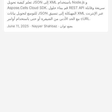
n
تعلم كيفية تحويل JSON إلى XML باستخدام Node.js و
Aspose.Cells Cloud SDK. قم ببناء حلول REST API سريعة وقابلة
للتوسع لتحويل بيانات JSON المهيكلة إلى تنسيق XML عبر الإنترنت
مع الحد الأدنى من الشيفرة أو حتى باستخدام أوامر cURL.
· Nayyer Shahbaz · بضع ثوان
June 11, 2025