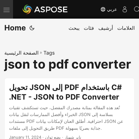
عربي
T
o
Home
العلامات
أرشيف
فئات
يبحث
g
g
l
Tags
»
الصفحة الرئيسية
e
json to pdf converter
n
a
v
تحويل JSON إلى PDF باستخدام C#
i
.NET - JSON to PDF Converter
g
a
تُعد هذه المقالة بمثابة مصدرك المفضل، حيث تستكشف تقنيات
الخبراء وأفضل الممارسات لنقل بيانات JSON بسلاسة إلى
t
مستندات PDF احترافية. أطلق العنان لإمكانات بيانات JSON عن
i
طريق التحويل إلى ملفات PDF جذابة بصريًا بسهولة.
o
· ناير شهباز · بضع ثوان
January 11, 2024