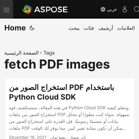
عربي
T
o
Home
العلامات
أرشيف
فئات
يبحث
g
g
l
Tags
»
الصفحة الرئيسية
e
fetch PDF images
n
a
v
استخراج الصور من PDF باستخدام
i
Python Cloud SDK
g
a
في هذه المقالة، سنستكشف قوة Python Cloud SDK ونتعلم كيفية
استخراج الصور من ملفات PDF بسهولة. سواء كنت مطورًا أو محلل
t
بيانات أو مصممًا رسوميًا، فإن القدرة على استخراج الصور من
i
ملفات PDF يمكن أن تكون بمثابة تغيير كبير، مما يوفر لك الوقت
o
والجهد الثمينين. لذا، دعنا نتعمق في إمكانات Python Cloud SDK
· ناير شهباز · بضع ثوان
December 16, 2021