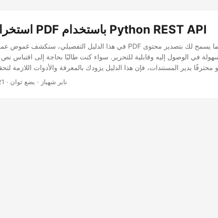
استخراج النص من PDF باستخدام Python REST API
في هذا الدليل التفصيلي، سنكشف غموض عملية تحويل مستندات PDF إلى نص عا
· ناير شهباز · بضع ثوان
21