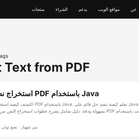
عن
مواقع الويب
يدعم
الشراء
منتجات
ags
t Text from PDF
استخراج نص من ملف PDF باستخدام Java
اكتشف كيفية استخراج نص من ملفات PDF باستخدام Java
· نيير شهباز · بضع ثوان