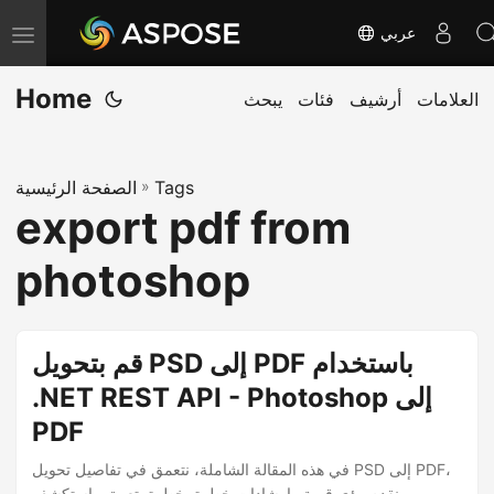
عربي
T
o
Home
العلامات
أرشيف
فئات
يبحث
g
g
l
Tags
»
الصفحة الرئيسية
e
export pdf from
n
a
photoshop
v
i
g
قم بتحويل PSD إلى PDF باستخدام
a
.NET REST API - Photoshop إلى
t
PDF
i
o
في هذه المقالة الشاملة، نتعمق في تفاصيل تحويل PSD إلى PDF،
ونقدم رؤى قيمة وإرشادات خطوة بخطوة. تعمق واستكشف