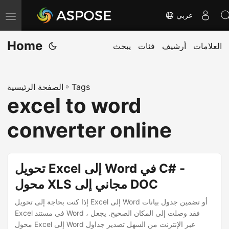
عربي
T
o
Home
العلامات
أرشيف
فئات
يبحث
g
g
l
Tags
»
الصفحة الرئيسية
e
excel to word
n
a
converter online
v
i
g
تحويل Excel إلى Word في C# -
a
محول XLS مجاني إلى DOC
t
إذا كنت بحاجة إلى تحويل Excel إلى Word أو تضمين جدول بيانات
i
Excel في مستند Word ، فقد وصلت إلى المكان الصحيح. يجعل
o
محول Excel إلى Word عبر الإنترنت من السهل تصدير جداول