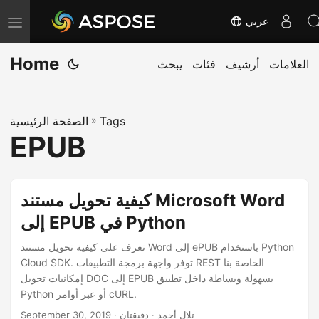
عربي
T
o
Home
العلامات
أرشيف
فئات
يبحث
g
g
l
Tags
»
الصفحة الرئيسية
e
EPUB
n
a
v
كيفية تحويل مستند Microsoft Word
i
إلى EPUB في Python
g
a
تعرف على كيفية تحويل مستند Word إلى ePUB باستخدام Python
Cloud SDK. توفر واجهة برمجة التطبيقات REST الخاصة بنا
t
إمكانيات تحويل DOC إلى EPUB بسهولة وبساطة داخل تطبيق
i
Python أو عبر أوامر cURL.
o
· تلال أحمد · دقيقتان
September 30, 2019