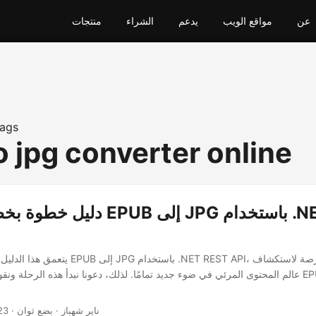
عن
مواقع الويب
يدعم
الشراء
منتجات
ags
o jpg converter online
دليل خطوة بخطوة لتحويل EPUB إلى
يتعمق هذا الدليل في تعقيدات تحويل EPUB إلى PG
عالم المحتوى المرئي في ضوء جديد تمامًا. لذلك، دعونا نبدأ هذه الرحلة ونقوم بتحويل مست
· ناير شهباز · بضع ثوان
23