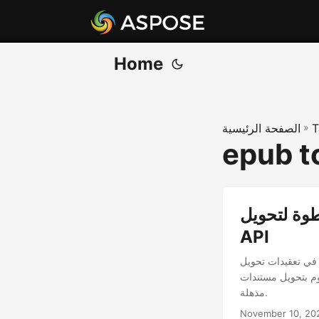
Home
T
»
الصفحة الرئيسية
epub t
 JPG باستخدام .NET REST
API
J باستخدام .NET REST API، مما يوفر لك فرصة لاستكشاف
ندات EPUB إلى صور JPG
مذهلة.
November 10, 20