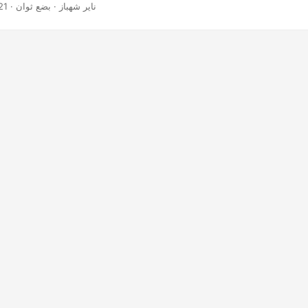
· ناير شهباز · بضع ثوان
21