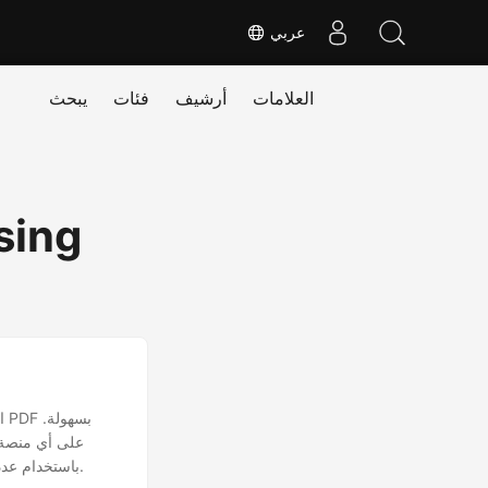
عربي
العلامات
أرشيف
فئات
يبحث
sing
برامج باهظة الثمن، بل يمكنك استخراج مرفقات ملفات PDF باستخدام عدد قليل من أسطر التعليمات البرمجية.