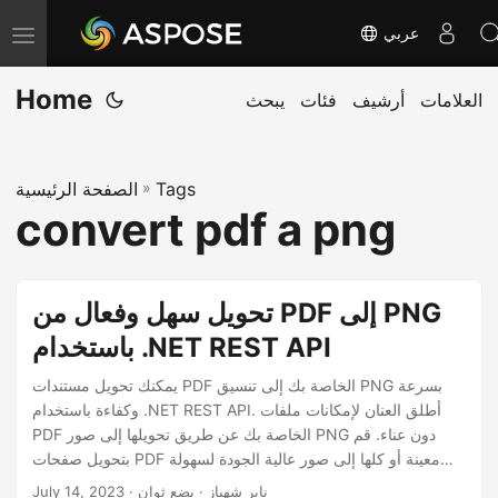
عربي
T
o
Home
العلامات
أرشيف
فئات
يبحث
g
g
l
Tags
»
الصفحة الرئيسية
e
convert pdf a png
n
a
v
تحويل سهل وفعال من PDF إلى PNG
i
باستخدام .NET REST API
g
a
يمكنك تحويل مستندات PDF الخاصة بك إلى تنسيق PNG بسرعة
وكفاءة باستخدام .NET REST API. أطلق العنان لإمكانات ملفات
t
PDF الخاصة بك عن طريق تحويلها إلى صور PNG دون عناء. قم
i
بتحويل صفحات PDF معينة أو كلها إلى صور عالية الجودة لسهولة
o
التعاون وإمكانيات العرض. تنفيذ حل تحويل سلس باستخدام .NET
· ناير شهباز · بضع ثوان
July 14, 2023