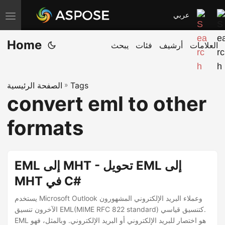
عربي
T
o
Home
العلامات
أرشيف
فئات
يبحث
g
g
l
Tags
»
الصفحة الرئيسية
e
convert eml to other
n
a
formats
v
i
g
EML إلى MHT - تحويل EML إلى
a
MHT في C#
t
يستخدم Microsoft Outlook وعملاء البريد الإلكتروني المشهورون
i
الآخرون تنسيق EML(MIME RFC 822 standard) كتنسيق قياسي.
o
EML هو اختصار للبريد الإلكتروني أو البريد الإلكتروني. وبالمثل، فهو