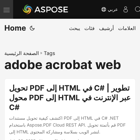
عربي
T
o
Home
العلامات
أرشيف
فئات
يبحث
g
g
l
Tags
»
الصفحة الرئيسية
e
adobe acrobat web
n
a
v
تحويل PDF إلى HTML في C# | تطوير
i
محول PDF إلى HTML عبر الإنترنت في
g
C#
a
t
اكتشف كيفية تحويل مستندات PDF إلى HTML في C# .NET
i
باستخدام Aspose.PDF Cloud REST API. قم بأتمتة تحويل PDF
إلى HTML لنشر الويب بسلاسة ومشاركة المحتوى.
o