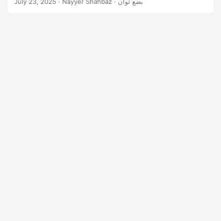
· Nayyer Shahbaz · بضع ثوان
July 23, 2025
n