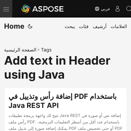
عربي
T
o
Home
العلامات
أرشيف
فئات
يبحث
g
g
l
Tags
»
الصفحة الرئيسية
e
Add text in Header
n
a
using Java
v
i
g
إضافة رأس وتذييل في PDF باستخدام
a
Java REST API
t
تتيح لك واجهة برمجة تطبيقات Java REST إضافة نص أو صورة في
i
رأس ملف PDF. باستخدام عدد أقل من أسطر التعليمات البرمجية،
o
يمكنك إضافة صورة إلى تذييل ملف PDF أو حتى تخصيص ملف PDF