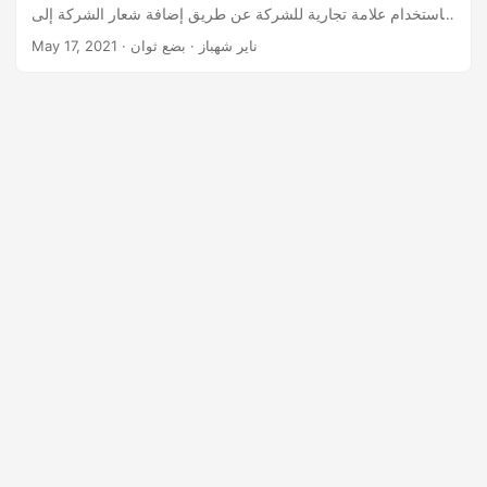
n
باستخدام علامة تجارية للشركة عن طريق إضافة شعار الشركة إلى
قسم رأس ملف PDF.
· ناير شهباز · بضع ثوان
May 17, 2021