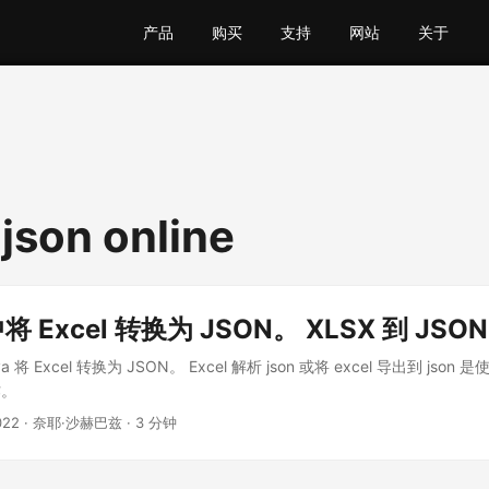
产品
购买
支持
网站
关于
 json online
中将 Excel 转换为 JSON。 XLSX 到 JSON
将 Excel 转换为 JSON。 Excel 解析 json 或将 excel 导出到 json 是使
作。
022
· 奈耶·沙赫巴兹 · 3 分钟